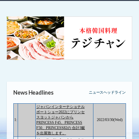
ニュース
News List
新艇情報
New Boat
中古艇情報
Used Boat
おすすめ商品
Recommend
パーツ・用品
Parts & Goods
会社概要
Company
News Headlines
ニュースヘッドライン
アクセス
Access
お問い合わせ
Contact us